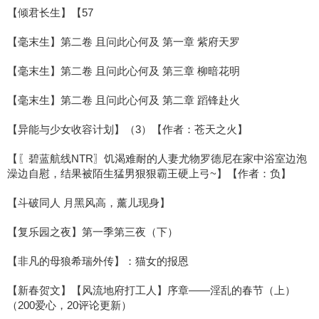
【倾君长生】【57
【毫末生】第二卷 且问此心何及 第一章 紫府天罗
【毫末生】第二卷 且问此心何及 第三章 柳暗花明
【毫末生】第二卷 且问此心何及 第二章 蹈锋赴火
【异能与少女收容计划】（3）【作者：苍天之火】
【〖碧蓝航线NTR〗饥渴难耐的人妻尤物罗德尼在家中浴室边泡
澡边自慰，结果被陌生猛男狠狠霸王硬上弓~】【作者：负】
【斗破同人 月黑风高，薰儿现身】
【复乐园之夜】第一季第三夜（下）
【非凡的母狼希瑞外传】：猫女的报恩
【新春贺文】【风流地府打工人】序章——淫乱的春节（上）
（200爱心，20评论更新）