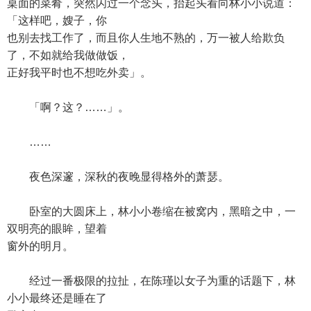
桌面的菜肴，突然闪过一个念头，抬起头看向林小小说道：
「这样吧，嫂子，你
也别去找工作了，而且你人生地不熟的，万一被人给欺负
了，不如就给我做做饭，
正好我平时也不想吃外卖」。
「啊？这？……」。
……
夜色深邃，深秋的夜晚显得格外的萧瑟。
卧室的大圆床上，林小小卷缩在被窝内，黑暗之中，一
双明亮的眼眸，望着
窗外的明月。
经过一番极限的拉扯，在陈瑾以女子为重的话题下，林
小小最终还是睡在了