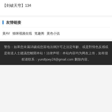
【剑破天穹】134
友情链接
黄AV
猫咪视频在线
笔趣阁
黄色小说
警告：如果您未滿18歲或您當地法律許可之法定年齡、或是對情色反感或
是衛道人士建議您離開本站！法律声明：本站内容均为网友上传，如有侵
权请联系：
yundtjoey24@gmail.com
删除内容。