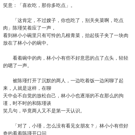
笑意：「喜欢吃，那你多吃点」。
「这肯定，不过嫂子，你也吃了，别关夹菜啊，吃点
肉」陈瑾笑着应了一声，
看到林小小碗里只有可怜的几根青菜，抬起筷子夹了一块肉
放在了林小小的碗中。
看着碗中的肉，林小小有些不好意思的点了点头，轻轻
的嗯了一声。
被陈瑾打开了沉默的两人，一边吃着饭一边闲聊了起
来，人就是这样，在聊
天中会不自觉的放松自己，林小小也逐渐的不在那么的拘
谨，时不时的和陈瑾谈
笑几句，毕竟两人又不是第一天认识。
「对了，小瑾，怎么没有看见女朋友？」林小小有些好
奇的看着陈瑾开口问