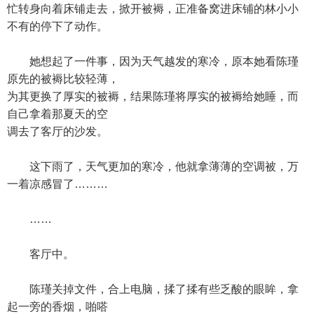
忙转身向着床铺走去，掀开被褥，正准备窝进床铺的林小小
不有的停下了动作。
她想起了一件事，因为天气越发的寒冷，原本她看陈瑾
原先的被褥比较轻薄，
为其更换了厚实的被褥，结果陈瑾将厚实的被褥给她睡，而
自己拿着那夏天的空
调去了客厅的沙发。
这下雨了，天气更加的寒冷，他就拿薄薄的空调被，万
一着凉感冒了………
……
客厅中。
陈瑾关掉文件，合上电脑，揉了揉有些乏酸的眼眸，拿
起一旁的香烟，啪嗒