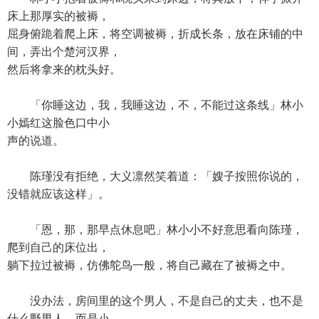
床上那厚实的被褥，
屈身俯跪着爬上床，将空调被褥，折成长条，放在床铺的中
间，弄出个楚河汉界，
然后将拿来的枕头好。
「你睡这边，我，我睡这边，不，不能过这条线」林小
小嫣红这脸色口中小
声的说道。
陈瑾没有拒绝，大义凛然笑着道：「嫂子按照你说的，
没错就应该这样」。
「恩，那，那早点休息吧」林小小不好意思看向陈瑾，
爬到自己的床位出，
躺下拉过被褥，仿佛鸵鸟一般，将自己藏在了被褥之中。
没办法，房间里的这个男人，不是自己的丈夫，也不是
什么野男人，而是小