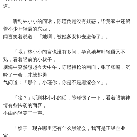
道。
听到林小小的问话，陈瑾倒是没有疑惑，毕竟家中还留
着不少叶轻语的东西，
闻言笑着说道：「她啊，被她爹安排去进修了」。
「哦」林小小闻言也没有多问，毕竟她与叶轻语又不
熟，看着眼前的小叔子，
脑海中突然想起今天中午，陈瑾持枪的画面，张了张嘴，沉
吟了一会，才鼓起勇
气问道：「那个，小瑾你，你是不是黑涩会？」。
「啥？」听到林小小的话，陈瑾愣了一下，看着眼前神
情有些怯弱的面容，
不由的轻笑了一声。
「嫂子，现在哪里还有什么黑涩会，我可是正经企业
家」。