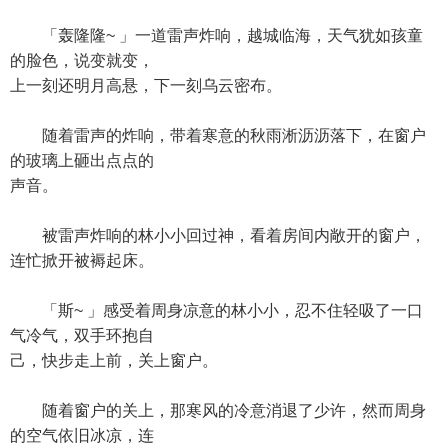
「轰隆隆~ 」一道雷声炸响，越城临海，天气犹如孩童
的脸色，说变就变，
上一刻还明月高悬，下一刻乌云密布。
随着雷声的炸响，带着寒意的秋雨淅沥沥落下，在窗户
的玻璃上砸出点点的
声音。
被雷声炸响的林小小回过神，看着房间内敞开的窗户，
连忙掀开被褥起床。
「斯~ 」感受着周身凉意的林小小，忍不住轻吸了一口
气冷气，双手环抱自
己，快步走上前，关上窗户。
随着窗户的关上，那寒风的冷意消退了少许，然而周身
的空气依旧冰凉，连