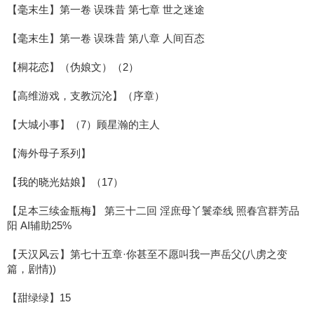
【毫末生】第一卷 误珠昔 第七章 世之迷途
【毫末生】第一卷 误珠昔 第八章 人间百态
【桐花恋】（伪娘文）（2）
【高维游戏，支教沉沦】（序章）
【大城小事】（7）顾星瀚的主人
【海外母子系列】
【我的晓光姑娘】（17）
【足本三续金瓶梅】 第三十二回 淫庶母丫鬟牵线 照春宫群芳品
阳 AI辅助25%
【天汉风云】第七十五章·你甚至不愿叫我一声岳父(八虏之变
篇，剧情))
【甜绿绿】15