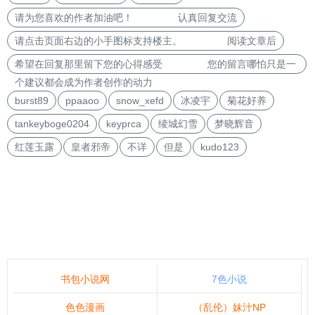
请为您喜欢的作者加油吧！ 认真回复交流
请点击页面右边的小手图标支持楼主。 阅读文章后
希望在回复那里留下您的心得感受 您的留言哪怕只是一
个建议都会成为作者创作的动力
burst89
ppaaoo
snow_xefd
冰凌宇
菊花好养
tankeyboge0204
keyprca
绫城幻雪
梦晓辉音
红莲玉露
皇者邪帝
不详
但是
kudo123
书包小说网
7色小说
色色漫画
（乱伦）妹汁NP