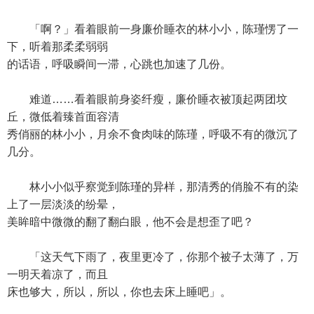
「啊？」看着眼前一身廉价睡衣的林小小，陈瑾愣了一
下，听着那柔柔弱弱
的话语，呼吸瞬间一滞，心跳也加速了几份。
难道……看着眼前身姿纤瘦，廉价睡衣被顶起两团坟
丘，微低着臻首面容清
秀俏丽的林小小，月余不食肉味的陈瑾，呼吸不有的微沉了
几分。
林小小似乎察觉到陈瑾的异样，那清秀的俏脸不有的染
上了一层淡淡的纷晕，
美眸暗中微微的翻了翻白眼，他不会是想歪了吧？
「这天气下雨了，夜里更冷了，你那个被子太薄了，万
一明天着凉了，而且
床也够大，所以，所以，你也去床上睡吧」。