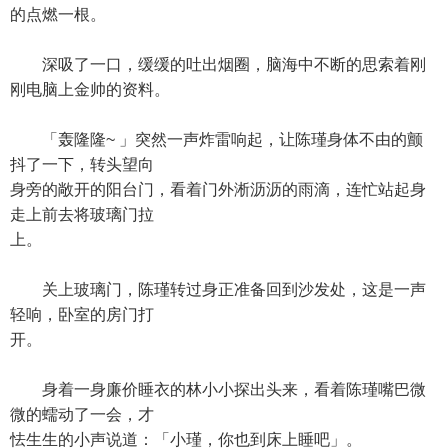
的点燃一根。
深吸了一口，缓缓的吐出烟圈，脑海中不断的思索着刚
刚电脑上金帅的资料。
「轰隆隆~ 」突然一声炸雷响起，让陈瑾身体不由的颤
抖了一下，转头望向
身旁的敞开的阳台门，看着门外淅沥沥的雨滴，连忙站起身
走上前去将玻璃门拉
上。
关上玻璃门，陈瑾转过身正准备回到沙发处，这是一声
轻响，卧室的房门打
开。
身着一身廉价睡衣的林小小探出头来，看着陈瑾嘴巴微
微的蠕动了一会，才
怯生生的小声说道：「小瑾，你也到床上睡吧」。