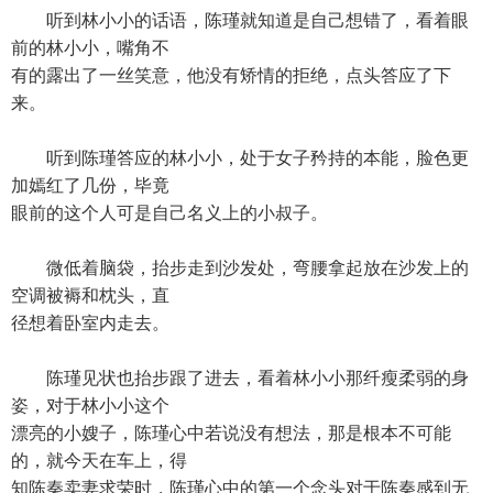
听到林小小的话语，陈瑾就知道是自己想错了，看着眼
前的林小小，嘴角不
有的露出了一丝笑意，他没有矫情的拒绝，点头答应了下
来。
听到陈瑾答应的林小小，处于女子矜持的本能，脸色更
加嫣红了几份，毕竟
眼前的这个人可是自己名义上的小叔子。
微低着脑袋，抬步走到沙发处，弯腰拿起放在沙发上的
空调被褥和枕头，直
径想着卧室内走去。
陈瑾见状也抬步跟了进去，看着林小小那纤瘦柔弱的身
姿，对于林小小这个
漂亮的小嫂子，陈瑾心中若说没有想法，那是根本不可能
的，就今天在车上，得
知陈秦卖妻求荣时，陈瑾心中的第一个念头对于陈秦感到无