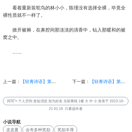
看着重新装鸵鸟的林小小，陈瑾没有选择全裸，毕竟全
裸性质就不一样了。
掀开被褥，在鼻腔间那淡淡的清香中，钻入那暖和的被
窝之中。
……
上一篇：
【轻青诗语】第三卷：潜龙出渊（第四十四章：小菜鸡，老娘没兴趣，纯，血亲，NTL向）
下一篇：
【轻青诗语】第三卷：潜龙出渊（第四十三章：瑾，愿拜为义父，纯，血亲，NTL向）
同写"> 个人空间 发短消息 加为好友 当前离线 1楼 大 中 小 发表于 2023-10-
21 01:16 只看该作者
小说导航
皮皮夏
会有多种奖励
奖励丰厚