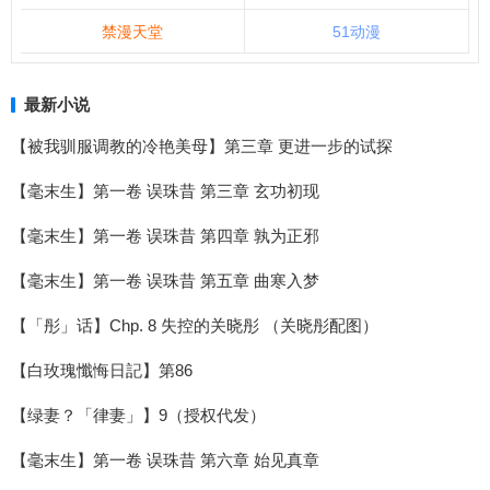
禁漫天堂
51动漫
最新小说
【被我驯服调教的冷艳美母】第三章 更进一步的试探
【毫末生】第一卷 误珠昔 第三章 玄功初现
【毫末生】第一卷 误珠昔 第四章 孰为正邪
【毫末生】第一卷 误珠昔 第五章 曲寒入梦
【「彤」话】Chp. 8 失控的关晓彤 （关晓彤配图）
【白玫瑰懺悔日記】第86
【绿妻？「律妻」】9（授权代发）
【毫末生】第一卷 误珠昔 第六章 始见真章