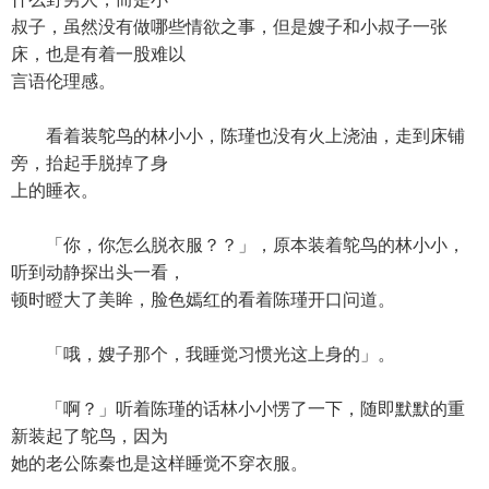
叔子，虽然没有做哪些情欲之事，但是嫂子和小叔子一张
床，也是有着一股难以
言语伦理感。
看着装鸵鸟的林小小，陈瑾也没有火上浇油，走到床铺
旁，抬起手脱掉了身
上的睡衣。
「你，你怎么脱衣服？？」，原本装着鸵鸟的林小小，
听到动静探出头一看，
顿时瞪大了美眸，脸色嫣红的看着陈瑾开口问道。
「哦，嫂子那个，我睡觉习惯光这上身的」。
「啊？」听着陈瑾的话林小小愣了一下，随即默默的重
新装起了鸵鸟，因为
她的老公陈秦也是这样睡觉不穿衣服。